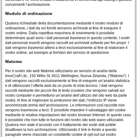
concernenti l’archiviazione.
Modulo di ordinazione
Qualora richiediate della documentazione mediante il nostro modulo di
ordinazione, i dati da voi forniti verranno archiviati al fine di eseguire il
vostro ordine. Dalla rispettiva maschera di inserimento è possibile
determinare quali sono i dati personali trasmessi in questo contesto. I vostri
dati personali inseriti vengono raccolti ed archiviati soltanto per fini propri. I
dati vengono trasmessi altresì a terzi esclusivamente al fine di elaborare il
vostro ordine, ad esempio ai fornitori del servizio di spedizione.
Matomo
Per il nostro sito web Matomo utilizziamo un servizio di analisi della
InnoCraft Ltd., 150 Willis St, 6011 Wellington, Nuova Zelanda, (“Matomo”). I
dati vengono raccolti esclusivamente al fine di eseguire un’analisi statistica
e di ottimizzare l’offerta web da un punto di vista tecnico. I dati vengono
raccolti mediante dei piccoli file di testo (cookie) che vengono salvati sul
vostro computer e permettono un’analisi dell’utilizzo del sito web da parte
vostra. Al fine di migliorare la protezione dei dati, l’indirizzo IP viene
anonimizzato prima dell’archiviazione. Le informazioni così raccolte non
vengono trasmesse a terzi. È possibile impedire il salvataggio dei cookie
mediante le relative impostazioni del vostro browser Internet. In questo caso
è possibile che non tutte le funzioni del nostro sito web siano utilizzabili.
Qualora non siate d’accordo con il trattamento dei vostri dati potete
disattivare la loro archiviazione. Utilizzando il link in fondo a questo
paragrafo viene rilasciato un cosiddetto cookie di opt-out sul vostro