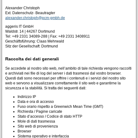
Alexander Christoph
Ext. Datenschutz- Beautragter
alexander.christoph@pcm-gmbh.de
aggeris IT GmbH
Waldstr. 14 | 44267 Dortmund
Tel: +49 2331 34089-288 | Fax: +49 2331 3408911
Geschäftsführung: Claas Mehrwald
Sitz der Gesellschaft: Dortmund
Raccolta dei dati generali
Se accedete al nostro sito web, nell’ambito di tale richiesta vengono raccolti
e archiviati nei file di log del server i dati trasmessi dal vostro browser.
Questi dati sono necessari per offrire i contenuti e i servizi del nostro sito
web e servono a visualizzare correttamente il sito web e garantirne la
sicurezza e la stabilità. Si tratta dei seguenti dati:
Indirizzo IP
Data e ora di accesso
Fuso orario rispetto a Greenwich Mean Time (GMT)
Richiesta / Pagine caricate
Stato d’accesso / Codice di stato HTTP
Mole di dati trasmessa
Sito web di provenienza
Browser
Sistema operativo e interfaccia