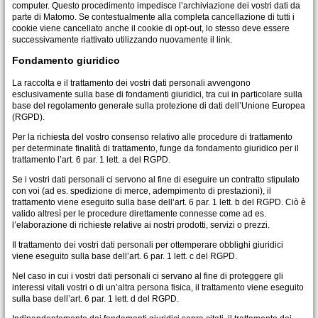
computer. Questo procedimento impedisce l’archiviazione dei vostri dati da
parte di Matomo. Se contestualmente alla completa cancellazione di tutti i
cookie viene cancellato anche il cookie di opt-out, lo stesso deve essere
successivamente riattivato utilizzando nuovamente il link.
Fondamento giuridico
La raccolta e il trattamento dei vostri dati personali avvengono
esclusivamente sulla base di fondamenti giuridici, tra cui in particolare sulla
base del regolamento generale sulla protezione di dati dell’Unione Europea
(RGPD).
Per la richiesta del vostro consenso relativo alle procedure di trattamento
per determinate finalità di trattamento, funge da fondamento giuridico per il
trattamento l’art. 6 par. 1 lett. a del RGPD.
Se i vostri dati personali ci servono al fine di eseguire un contratto stipulato
con voi (ad es. spedizione di merce, adempimento di prestazioni), il
trattamento viene eseguito sulla base dell’art. 6 par. 1 lett. b del RGPD. Ciò è
valido altresì per le procedure direttamente connesse come ad es.
l’elaborazione di richieste relative ai nostri prodotti, servizi o prezzi.
Il trattamento dei vostri dati personali per ottemperare obblighi giuridici
viene eseguito sulla base dell’art. 6 par. 1 lett. c del RGPD.
Nel caso in cui i vostri dati personali ci servano al fine di proteggere gli
interessi vitali vostri o di un’altra persona fisica, il trattamento viene eseguito
sulla base dell’art. 6 par. 1 lett. d del RGPD.