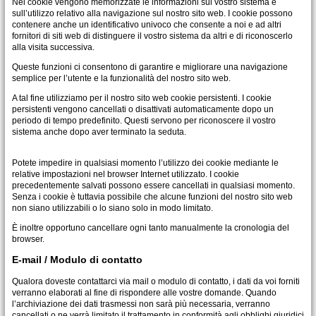
Nei cookie vengono memorizzate le informazioni sul vostro sistema e
sull’utilizzo relativo alla navigazione sul nostro sito web. I cookie possono
contenere anche un identificativo univoco che consente a noi e ad altri
fornitori di siti web di distinguere il vostro sistema da altri e di riconoscerlo
alla visita successiva.
Queste funzioni ci consentono di garantire e migliorare una navigazione
semplice per l’utente e la funzionalità del nostro sito web.
A tal fine utilizziamo per il nostro sito web cookie persistenti. I cookie
persistenti vengono cancellati o disattivati automaticamente dopo un
periodo di tempo predefinito. Questi servono per riconoscere il vostro
sistema anche dopo aver terminato la seduta.
Potete impedire in qualsiasi momento l’utilizzo dei cookie mediante le
relative impostazioni nel browser Internet utilizzato. I cookie
precedentemente salvati possono essere cancellati in qualsiasi momento.
Senza i cookie è tuttavia possibile che alcune funzioni del nostro sito web
non siano utilizzabili o lo siano solo in modo limitato.
È inoltre opportuno cancellare ogni tanto manualmente la cronologia del
browser.
E-mail / Modulo di contatto
Qualora doveste contattarci via mail o modulo di contatto, i dati da voi forniti
verranno elaborati al fine di rispondere alle vostre domande. Quando
l’archiviazione dei dati trasmessi non sarà più necessaria, verranno
cancellati o ne verrà limitato il trattamento in conformità agli obblighi giuridici