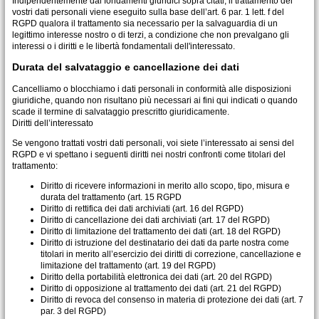
Indipendentemente dai fondamenti giuridici sopra citati, il trattamento dei
vostri dati personali viene eseguito sulla base dell’art. 6 par. 1 lett. f del
RGPD qualora il trattamento sia necessario per la salvaguardia di un
legittimo interesse nostro o di terzi, a condizione che non prevalgano gli
interessi o i diritti e le libertà fondamentali dell'interessato.
Durata del salvataggio e cancellazione dei dati
Cancelliamo o blocchiamo i dati personali in conformità alle disposizioni
giuridiche, quando non risultano più necessari ai fini qui indicati o quando
scade il termine di salvataggio prescritto giuridicamente.
Diritti dell’interessato
Se vengono trattati vostri dati personali, voi siete l’interessato ai sensi del
RGPD e vi spettano i seguenti diritti nei nostri confronti come titolari del
trattamento:
Diritto di ricevere informazioni in merito allo scopo, tipo, misura e
durata del trattamento (art. 15 RGPD
Diritto di rettifica dei dati archiviati (art. 16 del RGPD)
Diritto di cancellazione dei dati archiviati (art. 17 del RGPD)
Diritto di limitazione del trattamento dei dati (art. 18 del RGPD)
Diritto di istruzione del destinatario dei dati da parte nostra come
titolari in merito all’esercizio dei diritti di correzione, cancellazione e
limitazione del trattamento (art. 19 del RGPD)
Diritto della portabilità elettronica dei dati (art. 20 del RGPD)
Diritto di opposizione al trattamento dei dati (art. 21 del RGPD)
Diritto di revoca del consenso in materia di protezione dei dati (art. 7
par. 3 del RGPD)