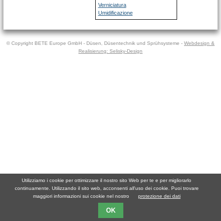
Verniciatura
Umidificazione
© Copyright BETE Europe GmbH - Düsen, Düsentechnik und Sprühsysteme -
Webdesign &
Realisierung: Selisky-Design
Utilizziamo i cookie per ottimizzare il nostro sito Web per te e per migliorarlo
continuamente. Utilizzando il sito web, acconsenti all'uso dei cookie. Puoi trovare
maggiori informazioni sui cookie nel nostro
protezione dei dati
OK