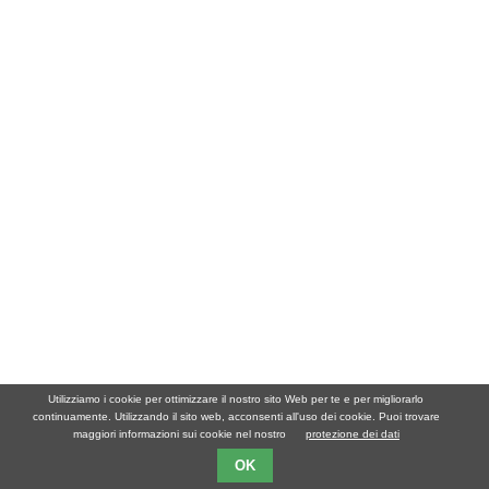
Utilizziamo i cookie per ottimizzare il nostro sito Web per te e per migliorarlo
continuamente. Utilizzando il sito web, acconsenti all'uso dei cookie. Puoi trovare
maggiori informazioni sui cookie nel nostro
protezione dei dati
OK