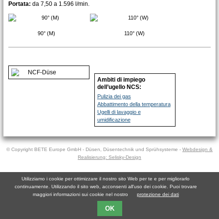
Portata:
da 7,50 a 1.596 l/min.
90° (M)
110° (W)
Ambiti di impiego
dell’ugello NCS:
Pulizia dei gas
Abbattimento della temperatura
Ugelli di lavaggio e
umidificazione
© Copyright BETE Europe GmbH - Düsen, Düsentechnik und Sprühsysteme -
Webdesign &
Realisierung: Selisky-Design
Utilizziamo i cookie per ottimizzare il nostro sito Web per te e per migliorarlo
continuamente. Utilizzando il sito web, acconsenti all'uso dei cookie. Puoi trovare
maggiori informazioni sui cookie nel nostro
protezione dei dati
OK